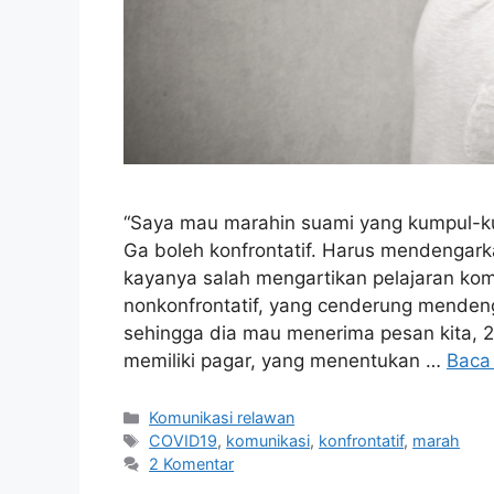
“Saya mau marahin suami yang kumpul-k
Ga boleh konfrontatif. Harus mendengar
kayanya salah mengartikan pelajaran komu
nonkonfrontatif, yang cenderung mendeng
sehingga dia mau menerima pesan kita, 
memiliki pagar, yang menentukan …
Baca
Kategori
Komunikasi relawan
Tag
COVID19
,
komunikasi
,
konfrontatif
,
marah
2 Komentar