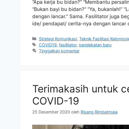
“Apa kerja bu bidan?” “Membantu persalina
“Bukan bayi bu bidan?” “Ya, bukanlah!” “
dengan lancar.” Sama. Fasilitator juga b
ide/ pendapat/ cerita-nya dengan lancar
Kategori
Strategi Komunikasi
,
Teknik Fasilitasi Kelompo
Tag
COVID19
,
fasilitator
,
pendekatan baru
Tinggalkan komentar
Terimakasih untuk c
COVID-19
25 Desember 2020
oleh
Risang Rimbatmaja