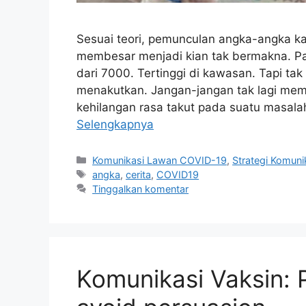
Sesuai teori, pemunculan angka-angka k
membesar menjadi kian tak bermakna. Pad
dari 7000. Tertinggi di kawasan. Tapi tak 
menakutkan. Jangan-jangan tak lagi mem
kehilangan rasa takut pada suatu masalah
Selengkapnya
Kategori
Komunikasi Lawan COVID-19
,
Strategi Komuni
Tag
angka
,
cerita
,
COVID19
Tinggalkan komentar
Komunikasi Vaksin: 