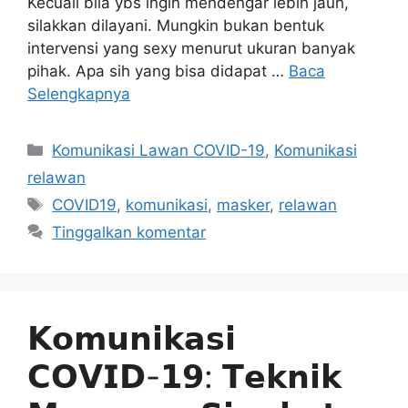
Kecuali bila ybs ingin mendengar lebih jauh,
silakkan dilayani. Mungkin bukan bentuk
intervensi yang sexy menurut ukuran banyak
pihak. Apa sih yang bisa didapat …
Baca
Selengkapnya
Kategori
Komunikasi Lawan COVID-19
,
Komunikasi
relawan
Tag
COVID19
,
komunikasi
,
masker
,
relawan
Tinggalkan komentar
𝗞𝗼𝗺𝘂𝗻𝗶𝗸𝗮𝘀𝗶
𝗖𝗢𝗩𝗜𝗗-𝟭𝟵: 𝗧𝗲𝗸𝗻𝗶𝗸