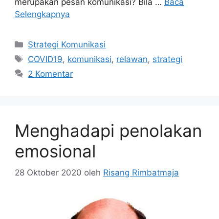
merupakan pesan komunikasi? Bila …
Baca
Selengkapnya
Kategori
Strategi Komunikasi
Tag
COVID19
,
komunikasi
,
relawan
,
strategi
2 Komentar
Menghadapi penolakan
emosional
28 Oktober 2020
oleh
Risang Rimbatmaja