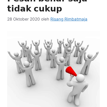
𝘁𝗶𝗱𝗮𝗸 𝗰𝘂𝗸𝘂𝗽
28 Oktober 2020
oleh
Risang Rimbatmaja