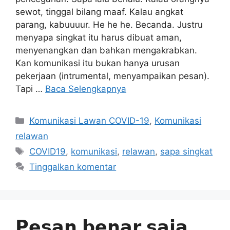
sewot, tinggal bilang maaf. Kalau angkat
parang, kabuuuur. He he he. Becanda. Justru
menyapa singkat itu harus dibuat aman,
menyenangkan dan bahkan mengakrabkan.
Kan komunikasi itu bukan hanya urusan
pekerjaan (intrumental, menyampaikan pesan).
Tapi …
Baca Selengkapnya
Kategori
Komunikasi Lawan COVID-19
,
Komunikasi
relawan
Tag
COVID19
,
komunikasi
,
relawan
,
sapa singkat
Tinggalkan komentar
𝗣𝗲𝘀𝗮𝗻 𝗯𝗲𝗻𝗮𝗿 𝘀𝗮𝗷𝗮