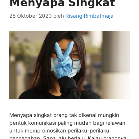
𝗠𝗲𝗻𝘆𝗮𝗽𝗮 𝗦𝗶𝗻𝗴𝗸𝗮𝘁
28 Oktober 2020
oleh
Risang Rimbatmaja
Menyapa singkat orang tak dikenal mungkin
bentuk komunikasi paling mudah bagi relawan
untuk mempromosikan perilaku-perilaku
pencegahan. Sapa lalu berlalu. Kalau orangnya