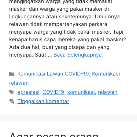
mengingatkan warga yang tidak memakai
masker dan warga yang pakai masker di
lingkungannya atau seketemunya. Umumnya
relawan tidak mempertanyakan perkara
menyapa warga yang tidak pakai masker. Tapi,
kenapa harus sapa mereka yang pakai masker?
Ada dua hal, buat yang disapa dan yang
menyapa. Saat …
Baca Selengkapnya
Kategori
Komunikasi Lawan COVID-19
,
Komunikasi
relawan
Tag
apresiasi
,
COVID19
,
komunikasi
,
relawan
Tinggalkan komentar
Agar pesan orang