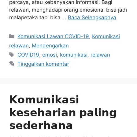
percaya, atau kebanyakan informasi. Bagi
relawan, menghadapi orang emosional bisa jadi
malapetaka tapi bisa …
Baca Selengkapnya
Kategori
Komunikasi Lawan COVID-19
,
Komunikasi
relawan
,
Mendengarkan
Tag
COVID19
,
emosi
,
komunikasi
,
relawan
Tinggalkan komentar
𝗞𝗼𝗺𝘂𝗻𝗶𝗸𝗮𝘀𝗶
𝗸𝗲𝘀𝗲𝗵𝗮𝗿𝗶𝗮𝗻 𝗽𝗮𝗹𝗶𝗻𝗴
𝘀𝗲𝗱𝗲𝗿𝗵𝗮𝗻𝗮