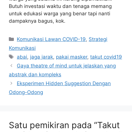
Butuh investasi waktu dan tenaga memang
untuk edukasi warga yang benar tapi nanti
dampaknya bagus, kok.
Kategori
Komunikasi Lawan COVID-19
,
Strategi
Komunikasi
Tag
abai
,
jaga jarak
,
pakai masker
,
takut covid19
Gaya theatre of mind untuk jelaskan yang
abstrak dan kompleks
Eksperimen Hidden Suggestion Dengan
Odong-Odong
Satu pemikiran pada “Takut