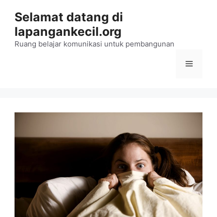
Langsung
Selamat datang di
ke
lapangankecil.org
isi
Ruang belajar komunikasi untuk pembangunan
Menu