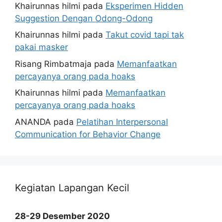
Khairunnas hilmi
pada
Eksperimen Hidden
Suggestion Dengan Odong-Odong
Khairunnas hilmi
pada
Takut covid tapi tak
pakai masker
Risang Rimbatmaja
pada
Memanfaatkan
percayanya orang pada hoaks
Khairunnas hilmi
pada
Memanfaatkan
percayanya orang pada hoaks
ANANDA
pada
Pelatihan Interpersonal
Communication for Behavior Change
Kegiatan Lapangan Kecil
28-29 Desember 2020