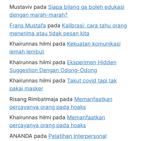
Mustaviv
pada
Siapa bilang ga boleh edukasi
dengan marah-marah?
Frans Mustafa
pada
Kalibrasi: cara tahu orang
menerima atau tidak pesan kita
Khairunnas hilmi
pada
Kekuatan komunikasi
lemah lembut
Khairunnas hilmi
pada
Eksperimen Hidden
Suggestion Dengan Odong-Odong
Khairunnas hilmi
pada
Takut covid tapi tak
pakai masker
Risang Rimbatmaja
pada
Memanfaatkan
percayanya orang pada hoaks
Khairunnas hilmi
pada
Memanfaatkan
percayanya orang pada hoaks
ANANDA
pada
Pelatihan Interpersonal