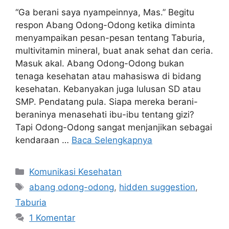
“Ga berani saya nyampeinnya, Mas.” Begitu
respon Abang Odong-Odong ketika diminta
menyampaikan pesan-pesan tentang Taburia,
multivitamin mineral, buat anak sehat dan ceria.
Masuk akal. Abang Odong-Odong bukan
tenaga kesehatan atau mahasiswa di bidang
kesehatan. Kebanyakan juga lulusan SD atau
SMP. Pendatang pula. Siapa mereka berani-
beraninya menasehati ibu-ibu tentang gizi?
Tapi Odong-Odong sangat menjanjikan sebagai
kendaraan …
Baca Selengkapnya
Kategori
Komunikasi Kesehatan
Tag
abang odong-odong
,
hidden suggestion
,
Taburia
1 Komentar