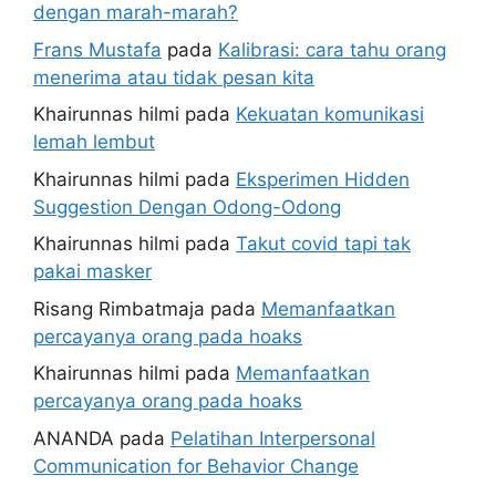
dengan marah-marah?
Frans Mustafa
pada
Kalibrasi: cara tahu orang
menerima atau tidak pesan kita
Khairunnas hilmi
pada
Kekuatan komunikasi
lemah lembut
Khairunnas hilmi
pada
Eksperimen Hidden
Suggestion Dengan Odong-Odong
Khairunnas hilmi
pada
Takut covid tapi tak
pakai masker
Risang Rimbatmaja
pada
Memanfaatkan
percayanya orang pada hoaks
Khairunnas hilmi
pada
Memanfaatkan
percayanya orang pada hoaks
ANANDA
pada
Pelatihan Interpersonal
Communication for Behavior Change