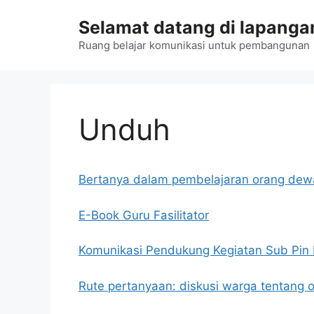
Langsung
Selamat datang di lapangan
ke
isi
Ruang belajar komunikasi untuk pembangunan
Unduh
Bertanya dalam pembelajaran orang dew
E-Book Guru Fasilitator
Komunikasi Pendukung Kegiatan Sub Pin P
Rute pertanyaan: diskusi warga tentang