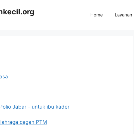
kecil.org
Home
Layanan
asa
olio Jabar - untuk ibu kader
 olahraga cegah PTM