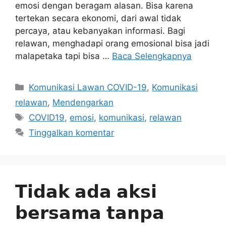
emosi dengan beragam alasan. Bisa karena
tertekan secara ekonomi, dari awal tidak
percaya, atau kebanyakan informasi. Bagi
relawan, menghadapi orang emosional bisa jadi
malapetaka tapi bisa …
Baca Selengkapnya
Kategori
Komunikasi Lawan COVID-19
,
Komunikasi
relawan
,
Mendengarkan
Tag
COVID19
,
emosi
,
komunikasi
,
relawan
Tinggalkan komentar
𝗧𝗶𝗱𝗮𝗸 𝗮𝗱𝗮 𝗮𝗸𝘀𝗶
𝗯𝗲𝗿𝘀𝗮𝗺𝗮 𝘁𝗮𝗻𝗽𝗮