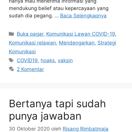
hanya mau menerima informasi yang
mendukung belief atau kepercayaan yang
sudah dia pegang. …
Baca Selengkapnya
Kategori
Buka pagar
,
Komunikasi Lawan COVID-19
,
Komunikasi relawan
,
Mendengarkan
,
Strategi
Komunikasi
Tag
COVID19
,
hoaks
,
vaksin
2 Komentar
Bertanya tapi sudah
punya jawaban
30 Oktober 2020
oleh
Risang Rimbatmaja