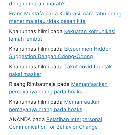
dengan marah-marah?
Frans Mustafa
pada
Kalibrasi: cara tahu orang
menerima atau tidak pesan kita
Khairunnas hilmi
pada
Kekuatan komunikasi
lemah lembut
Khairunnas hilmi
pada
Eksperimen Hidden
Suggestion Dengan Odong-Odong
Khairunnas hilmi
pada
Takut covid tapi tak
pakai masker
Risang Rimbatmaja
pada
Memanfaatkan
percayanya orang pada hoaks
Khairunnas hilmi
pada
Memanfaatkan
percayanya orang pada hoaks
ANANDA
pada
Pelatihan Interpersonal
Communication for Behavior Change