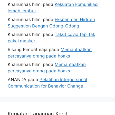
Khairunnas hilmi
pada
Kekuatan komunikasi
lemah lembut
Khairunnas hilmi
pada
Eksperimen Hidden
Suggestion Dengan Odong-Odong
Khairunnas hilmi
pada
Takut covid tapi tak
pakai masker
Risang Rimbatmaja
pada
Memanfaatkan
percayanya orang pada hoaks
Khairunnas hilmi
pada
Memanfaatkan
percayanya orang pada hoaks
ANANDA
pada
Pelatihan Interpersonal
Communication for Behavior Change
Kegiatan Lapangan Kecil