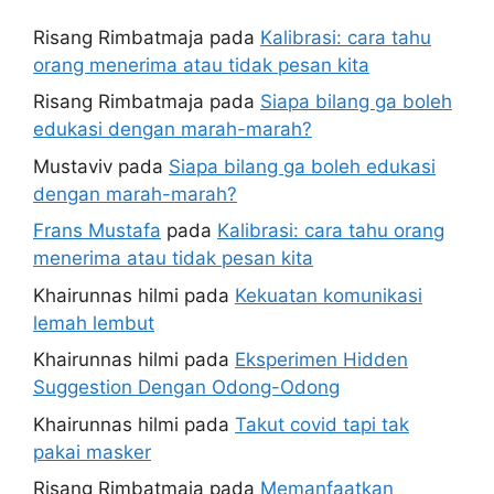
Risang Rimbatmaja
pada
Kalibrasi: cara tahu
orang menerima atau tidak pesan kita
Risang Rimbatmaja
pada
Siapa bilang ga boleh
edukasi dengan marah-marah?
Mustaviv
pada
Siapa bilang ga boleh edukasi
dengan marah-marah?
Frans Mustafa
pada
Kalibrasi: cara tahu orang
menerima atau tidak pesan kita
Khairunnas hilmi
pada
Kekuatan komunikasi
lemah lembut
Khairunnas hilmi
pada
Eksperimen Hidden
Suggestion Dengan Odong-Odong
Khairunnas hilmi
pada
Takut covid tapi tak
pakai masker
Risang Rimbatmaja
pada
Memanfaatkan