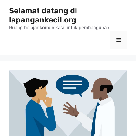
Langsung
Selamat datang di
ke
lapangankecil.org
isi
Ruang belajar komunikasi untuk pembangunan
Menu