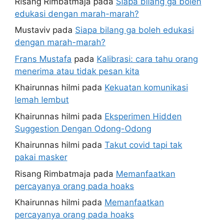
Risang Rimbatmaja
pada
Siapa bilang ga boleh
edukasi dengan marah-marah?
Mustaviv
pada
Siapa bilang ga boleh edukasi
dengan marah-marah?
Frans Mustafa
pada
Kalibrasi: cara tahu orang
menerima atau tidak pesan kita
Khairunnas hilmi
pada
Kekuatan komunikasi
lemah lembut
Khairunnas hilmi
pada
Eksperimen Hidden
Suggestion Dengan Odong-Odong
Khairunnas hilmi
pada
Takut covid tapi tak
pakai masker
Risang Rimbatmaja
pada
Memanfaatkan
percayanya orang pada hoaks
Khairunnas hilmi
pada
Memanfaatkan
percayanya orang pada hoaks