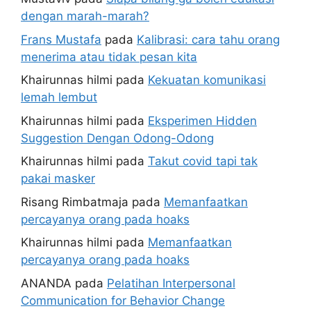
dengan marah-marah?
Frans Mustafa
pada
Kalibrasi: cara tahu orang
menerima atau tidak pesan kita
Khairunnas hilmi
pada
Kekuatan komunikasi
lemah lembut
Khairunnas hilmi
pada
Eksperimen Hidden
Suggestion Dengan Odong-Odong
Khairunnas hilmi
pada
Takut covid tapi tak
pakai masker
Risang Rimbatmaja
pada
Memanfaatkan
percayanya orang pada hoaks
Khairunnas hilmi
pada
Memanfaatkan
percayanya orang pada hoaks
ANANDA
pada
Pelatihan Interpersonal
Communication for Behavior Change