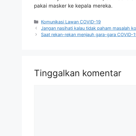
pakai masker ke kepala mereka.
Kategori
Komunikasi Lawan COVID-19
Jangan nasihati kalau tidak paham masalah k
Saat rekan-rekan menjauh gara-gara COVID-1
Tinggalkan komentar
Komentar