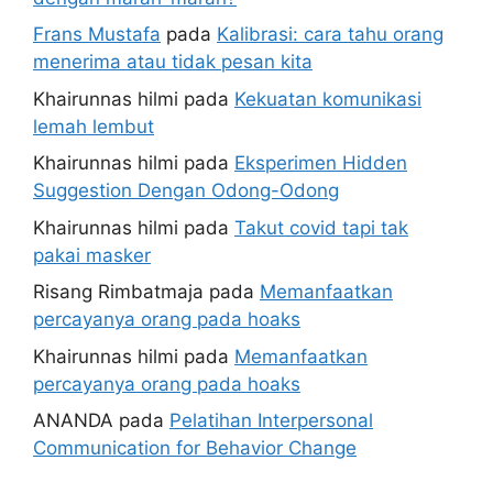
Frans Mustafa
pada
Kalibrasi: cara tahu orang
menerima atau tidak pesan kita
Khairunnas hilmi
pada
Kekuatan komunikasi
lemah lembut
Khairunnas hilmi
pada
Eksperimen Hidden
Suggestion Dengan Odong-Odong
Khairunnas hilmi
pada
Takut covid tapi tak
pakai masker
Risang Rimbatmaja
pada
Memanfaatkan
percayanya orang pada hoaks
Khairunnas hilmi
pada
Memanfaatkan
percayanya orang pada hoaks
ANANDA
pada
Pelatihan Interpersonal
Communication for Behavior Change