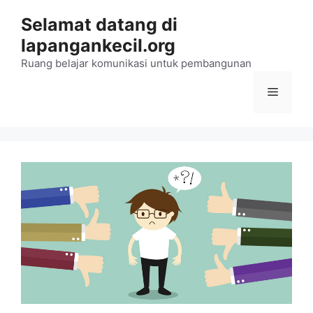
Langsung
Selamat datang di
ke
lapangankecil.org
isi
Ruang belajar komunikasi untuk pembangunan
Menu